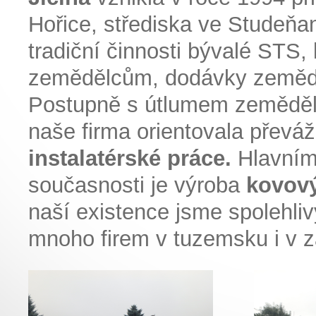
Hořice, střediska ve Studeň
tradiční činnosti bývalé STS,
zemědělcům, dodávky zemědě
Postupně s útlumem zeměděls
naše firma orientovala převá
instalatérské práce.
Hlavním
současnosti je výroba
kovový
naší existence jsme spolehli
mnoho firem v tuzemsku i v z