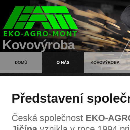
Kovovýroba
DOMŮ
O NÁS
KOVOVÝROBA
Představení společ
Česká společnost
EKO-AGRO
Jičína
vznikla v roce 1994 pr