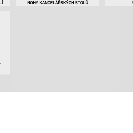
LÍ
NOHY KANCELÁŘSKÝCH STOLŮ
Ý