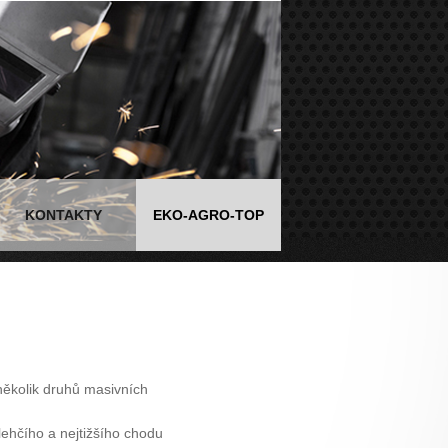
KONTAKTY
EKO-AGRO-TOP
ěkolik druhů masivních
ehčího a nejtižšího chodu