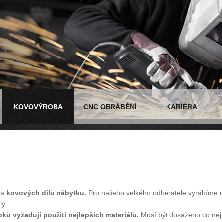
KOVOVÝROBA
CNC OBRÁBĚNÍ
KARIÉRA
ba
kovových dílů nábytku.
Pro našeho velkého odběratele vyrábíme n
ly.
ů vyžadují použití nejlepších materiálů.
Musí být dosaženo co nejl