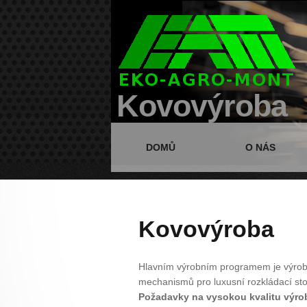
Kovovýroba
DOMŮ
O NÁS
Kovovýroba
Hlavním výrobním programem je výro
mechanismů pro luxusní rozkládací sto
Požadavky na vysokou kvalitu výrobk